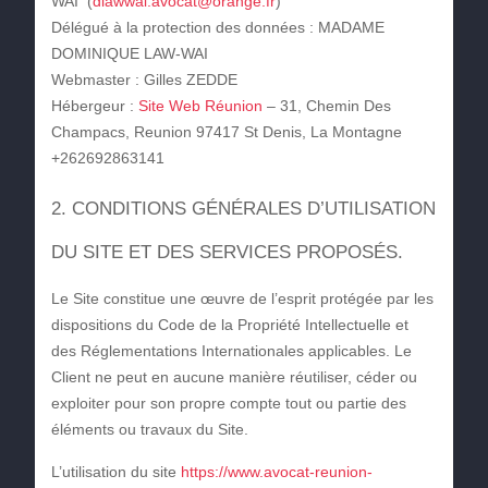
WAI (
dlawwai.avocat@orange.fr
)
Délégué à la protection des données
: MADAME
DOMINIQUE LAW-WAI
Webmaster
: Gilles ZEDDE
Hébergeur
:
Site Web Réunion
– 31, Chemin Des
Champacs, Reunion 97417 St Denis, La Montagne
+262692863141
2. CONDITIONS GÉNÉRALES D’UTILISATION
DU SITE ET DES SERVICES PROPOSÉS.
Le Site constitue une œuvre de l’esprit protégée par les
dispositions du Code de la Propriété Intellectuelle et
des Réglementations Internationales applicables. Le
Client ne peut en aucune manière réutiliser, céder ou
exploiter pour son propre compte tout ou partie des
éléments ou travaux du Site.
L’utilisation du site
https://www.avocat-reunion-